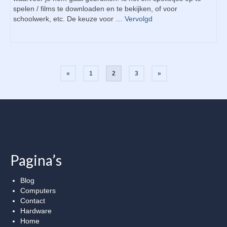
spelen / films te downloaden en te bekijken, of voor
schoolwerk, etc. De keuze voor …
Vervolgd
Berichtnavigatie
«
1
2
3
»
Pagina’s
Blog
Computers
Contact
Hardware
Home