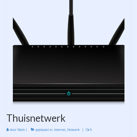
Thuisnetwerk
door
Mark
|
geplaatst in:
Internet
,
Netwerk
|
0