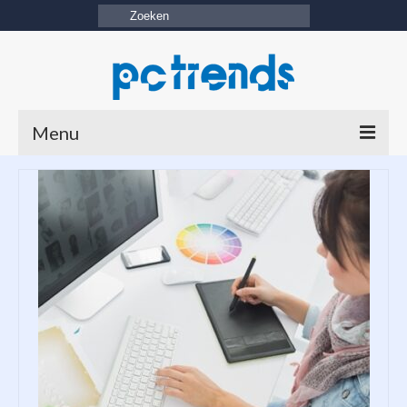
Zoeken
naar:
Menu
Home
Linkpartners
Internet
Software
Hardware
Pc onderdelen
Netwerk