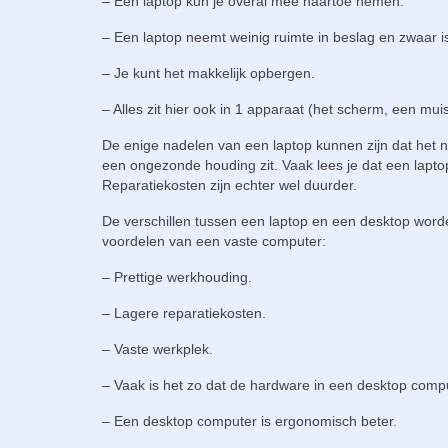
– Een laptop kun je overal mee naartoe nemen.
– Een laptop neemt weinig ruimte in beslag en zwaar is
– Je kunt het makkelijk opbergen.
– Alles zit hier ook in 1 apparaat (het scherm, een mui
De enige nadelen van een laptop kunnen zijn dat het niet
een ongezonde houding zit. Vaak lees je dat een lapt
Reparatiekosten zijn echter wel duurder.
De verschillen tussen een laptop en een desktop worden
voordelen van een vaste computer:
– Prettige werkhouding.
– Lagere reparatiekosten.
– Vaste werkplek.
– Vaak is het zo dat de hardware in een desktop compute
– Een desktop computer is ergonomisch beter.