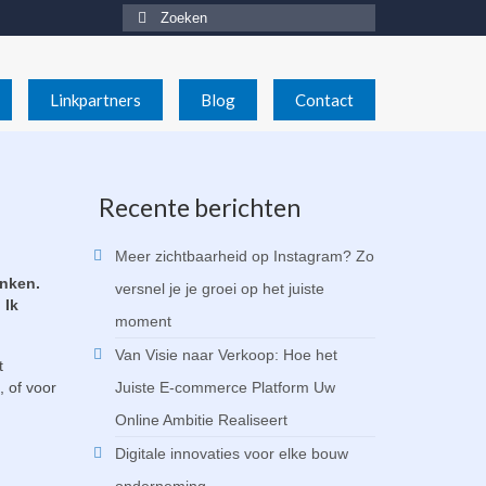
Zoeken
naar:
Linkpartners
Blog
Contact
Recente berichten
Meer zichtbaarheid op Instagram? Zo
enken.
versnel je je groei op het juiste
 Ik
moment
Van Visie naar Verkoop: Hoe het
t
, of voor
Juiste E-commerce Platform Uw
Online Ambitie Realiseert
Digitale innovaties voor elke bouw