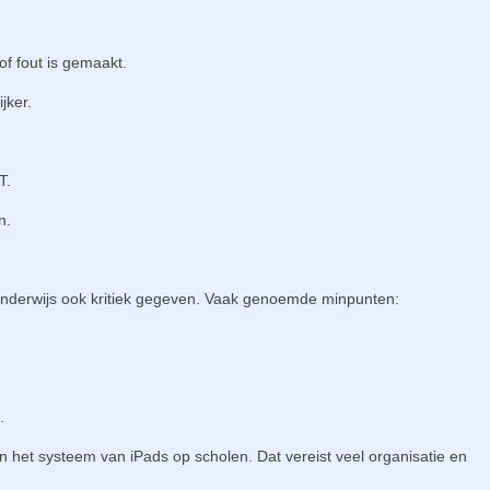
of fout is gemaakt.
jker.
T.
n.
t onderwijs ook kritiek gegeven. Vaak genoemde minpunten:
.
 het systeem van iPads op scholen. Dat vereist veel organisatie en