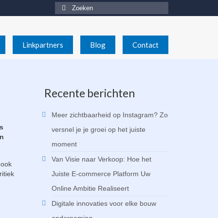
Zoeken
naar:
Linkpartners
Blog
Contact
Recente berichten
Meer zichtbaarheid op Instagram? Zo
ls
versnel je je groei op het juiste
en
moment
Van Visie naar Verkoop: Hoe het
 ook
itiek
Juiste E-commerce Platform Uw
Online Ambitie Realiseert
Digitale innovaties voor elke bouw